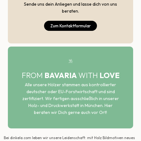
Sende uns dein Anliegen und lasse dich von uns
beraten.
Zum Kontaktformular
FROM
BAVARIA
WITH
LOVE
Alle unsere Hölzer stammen aus kontrollierter
deutscher oder EU-Forstwirtschaft und sind
zertifiziert. Wir fertigen ausschließlich in unserer
Holz- und Druckwerkstatt in München. Hier
beraten wir Dich gerne auch vor Ort!
Bei dinkela.com leben wir unsere Leidenschaft: mit Holz Bildmotiven neues