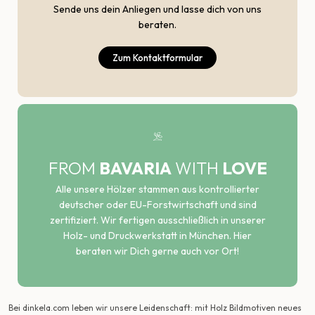
Sende uns dein Anliegen und lasse dich von uns
beraten.
Zum Kontaktformular
FROM
BAVARIA
WITH
LOVE
Alle unsere Hölzer stammen aus kontrollierter
deutscher oder EU-Forstwirtschaft und sind
zertifiziert. Wir fertigen ausschließlich in unserer
Holz- und Druckwerkstatt in München. Hier
beraten wir Dich gerne auch vor Ort!
Bei dinkela.com leben wir unsere Leidenschaft: mit Holz Bildmotiven neues