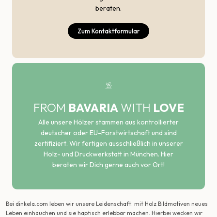
beraten.
Zum Kontaktformular
FROM
BAVARIA
WITH
LOVE
Alle unsere Hölzer stammen aus kontrollierter
deutscher oder EU-Forstwirtschaft und sind
zertifiziert. Wir fertigen ausschließlich in unserer
Holz- und Druckwerkstatt in München. Hier
beraten wir Dich gerne auch vor Ort!
Bei dinkela.com leben wir unsere Leidenschaft: mit Holz Bildmotiven neues
Leben einhauchen und sie haptisch erlebbar machen. Hierbei wecken wir